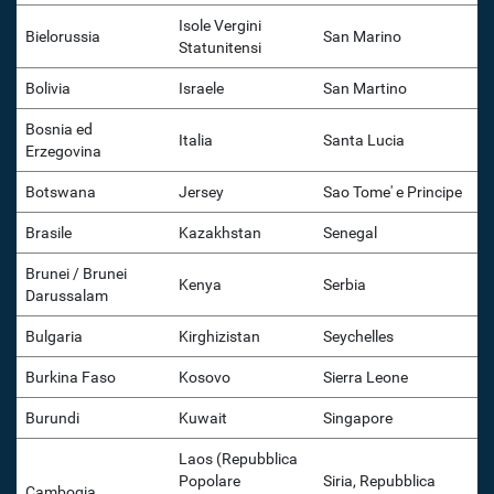
Isole Vergini
Bielorussia
San Marino
Statunitensi
Bolivia
Israele
San Martino
Bosnia ed
Italia
Santa Lucia
Erzegovina
Botswana
Jersey
Sao Tome' e Principe
Brasile
Kazakhstan
Senegal
Brunei / Brunei
Kenya
Serbia
Darussalam
Bulgaria
Kirghizistan
Seychelles
Burkina Faso
Kosovo
Sierra Leone
Burundi
Kuwait
Singapore
Laos (Repubblica
Popolare
Siria, Repubblica
Cambogia