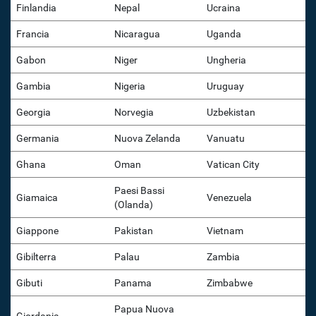
Finlandia
Nepal
Ucraina
Francia
Nicaragua
Uganda
Gabon
Niger
Ungheria
Gambia
Nigeria
Uruguay
Georgia
Norvegia
Uzbekistan
Germania
Nuova Zelanda
Vanuatu
Ghana
Oman
Vatican City
Paesi Bassi
Giamaica
Venezuela
(Olanda)
Giappone
Pakistan
Vietnam
Gibilterra
Palau
Zambia
Gibuti
Panama
Zimbabwe
Papua Nuova