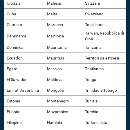
Croazia
Malesia
Svizzera
Cuba
Malta
Swaziland
Curacao
Marocco
Tagikistan
Taiwan, Repubblica di
Danimarca
Martinica
Cina
Dominica
Mauritania
Tanzania
Ecuador
Mauritius
Territori palestinesi
Egitto
Messico
Thailandia
El Salvador
Moldova
Tonga
Emirati Arabi Uniti
Mongolia
Trinidad e Tobago
Estonia
Montenegro
Tunisia
Etiopia
Mozambico
Turchia
Filippine
Namibia
Turkmenistan