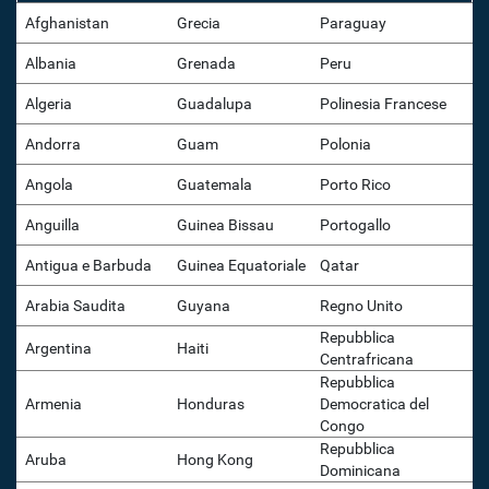
Afghanistan
Grecia
Paraguay
Albania
Grenada
Peru
Algeria
Guadalupa
Polinesia Francese
Andorra
Guam
Polonia
Angola
Guatemala
Porto Rico
Anguilla
Guinea Bissau
Portogallo
Antigua e Barbuda
Guinea Equatoriale
Qatar
Arabia Saudita
Guyana
Regno Unito
Repubblica
Argentina
Haiti
Centrafricana
Repubblica
Armenia
Honduras
Democratica del
Congo
Repubblica
Aruba
Hong Kong
Dominicana