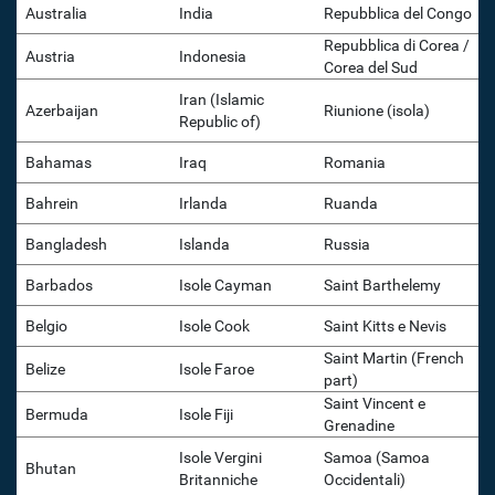
Australia
India
Repubblica del Congo
Repubblica di Corea /
Austria
Indonesia
Corea del Sud
Iran (Islamic
Azerbaijan
Riunione (isola)
Republic of)
Bahamas
Iraq
Romania
Bahrein
Irlanda
Ruanda
Bangladesh
Islanda
Russia
Barbados
Isole Cayman
Saint Barthelemy
Belgio
Isole Cook
Saint Kitts e Nevis
Saint Martin (French
Belize
Isole Faroe
part)
Saint Vincent e
Bermuda
Isole Fiji
Grenadine
Isole Vergini
Samoa (Samoa
Bhutan
Britanniche
Occidentali)