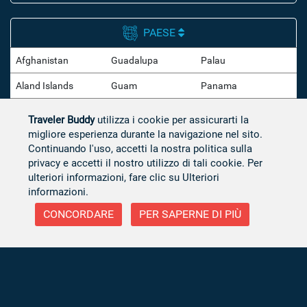
PAESE
Afghanistan
Guadalupa
Palau
Aland Islands
Guam
Panama
Albania
Guatemala
Papua Nuova Guinea
Traveler Buddy
utilizza i cookie per assicurarti la
migliore esperienza durante la navigazione nel sito.
Algeria
Guernsey
Paraguay
Continuando l'uso, accetti la nostra politica sulla
Andorra
Guinea
Peru
privacy e accetti il ​​nostro utilizzo di tali cookie. Per
ulteriori informazioni, fare clic su Ulteriori
Angola
Guinea Bissau
Polinesia Francese
informazioni.
Anguilla
Guinea Equatoriale
Polonia
CONCORDARE
PER SAPERNE DI PIÙ
Antarctica
Guyana
Porto Rico
Antigua e Barbuda
Guyana Francese
Portogallo
Antille Olandesi
Haiti
Qatar